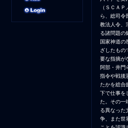
（ＳＣＡＰ
ら、総司令
教法人令、
る諸問題の
国家神道の
ざしたもの
要な指摘が
阿部・井門
指令や戦後
たかを総合
下で仕事を
た。その一
る異なった
争、また世
ことを認識