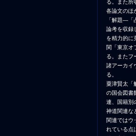
る。また所
各論文のほ
「解題―「
論考を収録
を精力的に
関「東京オ
る。またフ
諸アーカイ
る。
粟津賢太「
の国会図書
連、国籍別
神道関連な
関連ではウ
れている点