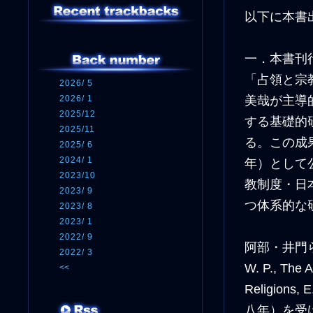
以下に本書
一．本書刊
「占領と宗
2026/ 5
2026/ 1
美哉が主導
2025/12
する基礎的
2025/11
る。この成
2025/ 6
2024/ 1
年）として
2023/10
教制度・日
2023/ 9
つ体系的な
2023/ 8
2023/ 1
2022/ 9
阿部・井門ら
2022/ 3
W. P., The 
<<
Religion
八年）を受