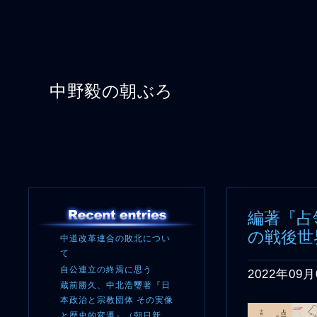
中野毅の朝ぶろ
編著『占
の戦後世
中道改革連合の敗北につい
て
自公連立の終焉に思う
2022年09月
蔵前勝久、中北浩璽著『日
本政治と宗教団体 その実像
と歴史的変遷』（朝日新