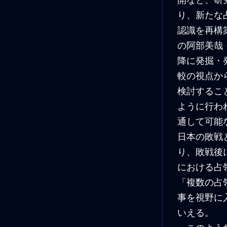
開など、研
り、新たな
認識を再構
の阿部美哉
降に発掘・
較の視点か
検討するこ
ように行わ
通して可能
日本の敗戦
り、敗戦後
における占
「複数の占
事を視野に
いえる。