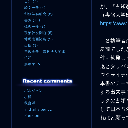
日記 (7)
が、『占領
論文一般 (4)
創価学会研究 (8)
（専修大学出
書評 (18)
https://www
仏教一般 (3)
政治社会問題 (8)
沖縄南西諸島 (5)
各執筆者か
出版 (3)
夏前でした
宗教全般・宗教法人関連
件も勃発し
(12)
宗教学 (5)
退とタリバ
ウクライナ
本書のテー
バルジャン
する出来事
杉澤
ラクの占領
秋庭洋
して日本占
find silly bandz
Kiersten
ればと願っ