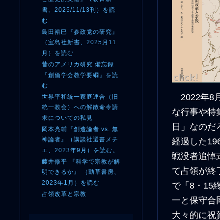
書、2025/11/13刊）を読
む
島田裕巳『参政党の研究』
（宝島社新書、2025月11
月）を読む
昔のアメリカ研究 備忘録
『創価学会教学要綱』を読
む
2022年
世界平和統一家庭連合（旧
統一教会）への解散命令請
な行事や特
求についての私見
日」なのだ
岡本亮輔『創造論者 vs. 無
神論者』（講談社選書メチ
経過した1
エ、2023年9月）を読む。
戦没者追悼
藤井修平 『科学で宗教が解
て占領が終
明できるか』 （勁草書房、
2023年1月）を読む
で「8・1
占領改革と宗教
一と保守合同
大々的に祝