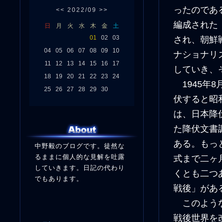
ったのであ
<<
2022/09
>>
編成された
日
月
火
水
木
金
土
01
02
03
され、朝鮮
04
05
06
07
08
09
10
ナショナリ
11
12
13
14
15
16
17
していき、
18
19
20
21
22
23
24
1945年
25
26
27
28
29
30
伏すると昭
は、日本降
た降伏文書
ある。もっ
中野毅のブログです。徒然な
るままに個人的な見解を吐露
式まで二ヶ
していきます。日記の代わり
くとも二つ
でもあります。
戦後」があ
このような
戦後世界を